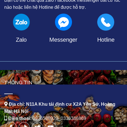
Bạn có thể chat qua zalo / facebook messenger bất cứ lúc
nào hoặc liên hệ Hotline để được hỗ trợ.
Zalo
Messenger
Hotline
THÔNG TIN
Địa chỉ: N11A Khu tái định cư X2A Yên Sở, Hoàng
Mai, Hà Nội
Điện thoại:
0976588929
-
0336386869