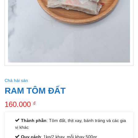
Chả hải sản
RAM TÔM ĐẤT
160.000
₫
Thành phần
: Tôm đất, thịt xay, bánh tráng và các gia
vị khác
Quy cách
: 1kg/2 khay, mỗi khay 500gr