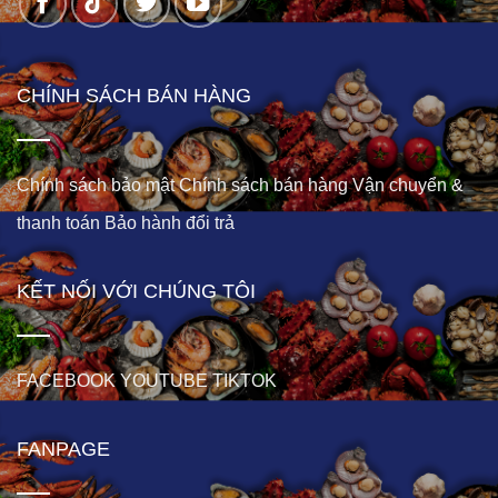
CHÍNH SÁCH BÁN HÀNG
Chính sách bảo mật
Chính sách bán hàng
Vận chuyển &
thanh toán
Bảo hành đổi trả
KẾT NỐI VỚI CHÚNG TÔI
FACEBOOK
YOUTUBE
TIKTOK
FANPAGE