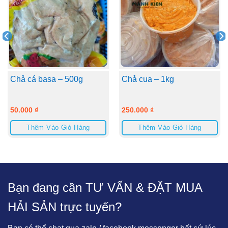
Chả cá basa – 500g
Chả cua – 1kg
50.000
₫
250.000
₫
Thêm Vào Giỏ Hàng
Thêm Vào Giỏ Hàng
Bạn đang cần TƯ VẤN & ĐẶT MUA
HẢI SẢN trực tuyến?