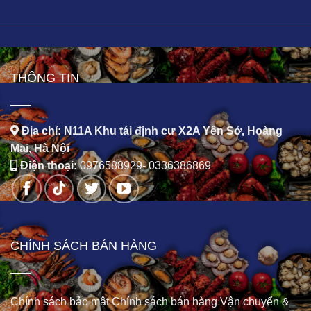
THÔNG TIN
Địa chỉ: N11A Khu tái định cư X2A Yên Sở, Hoàng
Mai, Hà Nội
Điện thoại:
0976588929
-
0336386869
CHÍNH SÁCH BÁN HÀNG
Chính sách bảo mật
Chính sách bán hàng
Vận chuyển &