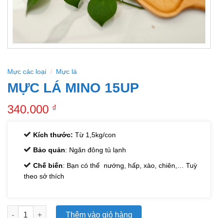
Mực các loại
/
Mực lá
MỰC LÁ MINO 15UP
340.000
₫
Kích thước:
Từ 1,5kg/con
Bảo quản
: Ngăn đông tủ lạnh
Chế biến
: Bạn có thể nướng, hấp, xào, chiên,… Tuỳ
theo sở thích
Mực lá mino 15up số lượng
Thêm vào giỏ hàng