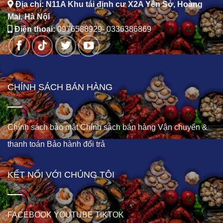
Địa chỉ: N11A Khu tái định cư X2A Yên Sở, Hoàng
Mai, Hà Nội
Điện thoại:
0976588929
-
0336386869
CHÍNH SÁCH BÁN HÀNG
Chính sách bảo mật
Chính sách bán hàng
Vận chuyển &
thanh toán
Bảo hành đổi trả
KẾT NỐI VỚI CHÚNG TÔI
FACEBOOK
YOUTUBE
TIKTOK